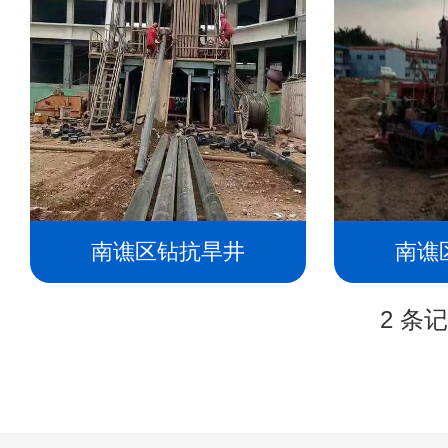
南谯区钻抗旱井
南谯
2 条记